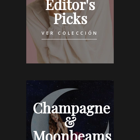
Editor's
Picks
VER COLECCIÓN
Champagne
&
Moonbeams