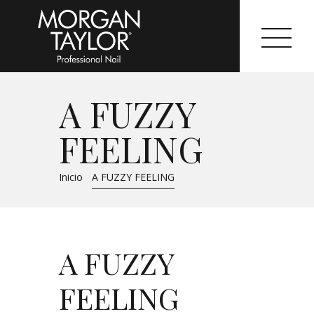
A FUZZY
Morgan Taylor®
FEELING
Sistemas Profesionales
Inicio
A FUZZY FEELING
Cartas de Color
Catálogo
A FUZZY
Colecciones
FEELING
Tutoriales