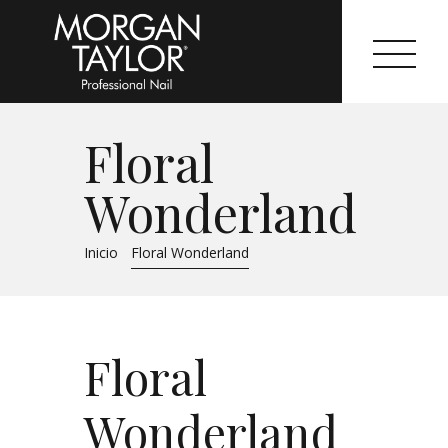
Floral
Morgan Taylor®
Wonderland
Sistemas Profesionales
Inicio
Floral Wonderland
Cartas de Color
Catálogo
Floral
Colecciones
Tutoriales
Wonderland