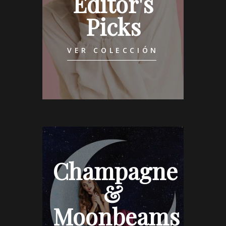
Editor's
Picks
VER COLECCIÓN
Champagne
&
Moonbeams