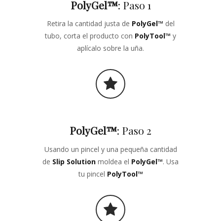
PolyGel
™
: Paso 1
Retira la cantidad justa de
PolyGel
™
del
tubo, corta el producto con
PolyTool
™
y
aplícalo sobre la uña.
PolyGel
™
: Paso 2
Usando un pincel y una pequeña cantidad
de
Slip Solution
moldea el
PolyGel
™
. Usa
tu pincel
PolyTool
™