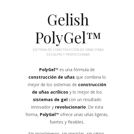
Contacto
Gelish
PolyGel™
SISTEMA DE CONSTRUCCIÓN DE UÑAS PARA
ESCULPIR Y PERFECCIONAR
PolyGel
™
es una fórmula de
construcción de uñas
que combina lo
mejor de los sistemas de
construcción
de uñas acrílicos
y lo mejor de los
sistemas de gel
con un resultado
innovador y
revolucionario
. De esta
forma,
PolyGel
™
ofrece unas uñas ligeras,
fuertes y flexibles.
Sin monómeros, sin mezclas, sin ratios,