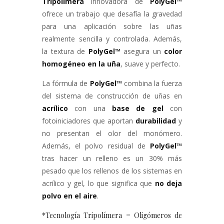
Tripolímera
innovadora de
PolyGel
™
ofrece un trabajo que desafía la gravedad
para una aplicación sobre las uñas
realmente sencilla y controlada. Además,
la textura de
PolyGel
™
asegura un
color
homogéneo en la uña
, suave y perfecto.
La fórmula de
PolyGel
™
combina la fuerza
del sistema de construcción de uñas en
acrílico
con una
base de gel
con
fotoiniciadores que aportan
durabilidad
y
no presentan el olor del monómero.
Además, el polvo residual de
PolyGel
™
tras hacer un relleno es un 30% más
pesado que los rellenos de los sistemas en
acrílico y gel, lo que significa que
no deja
polvo en el aire
.
*Tecnología Tripolímera = Oligómeros de