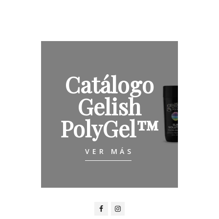
Catálogo
Gelish
PolyGel™
VER MÁS