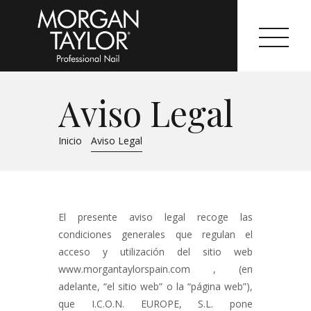
Aviso Legal
Morgan Taylor®
Inicio
Aviso Legal
Sistemas Profesionales
Cartas de Color
El presente aviso legal recoge las
Catálogo
condiciones generales que regulan el
Colecciones
acceso y utilización del sitio web
www.morgantaylorspain.com , (en
Tutoriales
adelante, “el sitio web” o la “página web”),
que I.C.O.N. EUROPE, S.L. pone