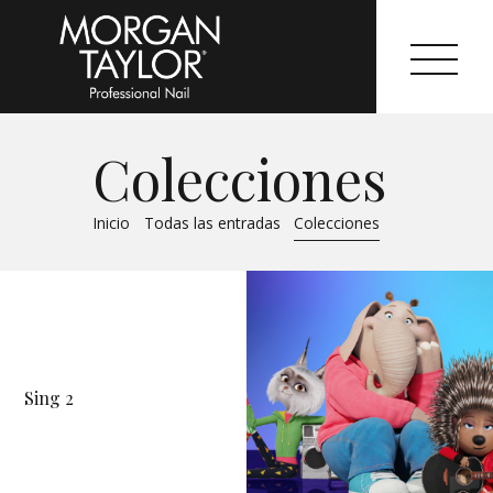
Colecciones
Morgan Taylor®
Inicio
Todas las entradas
Colecciones
Sistemas Profesionales
Cartas de Color
Catálogo
Sing 2
Colecciones
Tutoriales