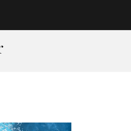
Morgan Taylor®
Sistemas Profesionales
r
Cartas de Color
Catálogo
Colecciones
Tutoriales
Contacto