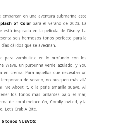
e embarcan en una aventura submarina este
Splash of Color
para el verano de 2023. La
r
está inspirada en la película de Disney La
presenta seis hermosos tonos perfecto para la
días cálidos que se avecinan.
e para zambullirte en lo profundo con los
he Wave, un purpurina verde azulado, y You
ia en crema. Para aquellos que necesitan un
a temporada de verano, no busquen más allá
ail Me About It, o la perla amarilla suave, All
ner los tonos más brillantes bajo el mar,
ema de coral melocotón, Corally Invited, y la
, Let’s Crab A Bite.
n 6 tonos NUEVOS: