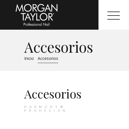
Accesorios
Morgan Taylor®
Inicio
Accesorios
Sistemas Profesionales
Cartas de Color
Accesorios
Catálogo
Colecciones
HARMONY®
PROHESION
Tutoriales