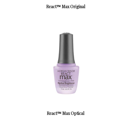
React™ Max Original
React™ Max Optical