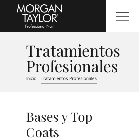
Tratamientos
Morgan Taylor®
Profesionales
Sistemas Profesionales
Inicio
Tratamientos Profesionales
Cartas de Color
Catálogo
Bases y Top
Colecciones
Coats
Tutoriales