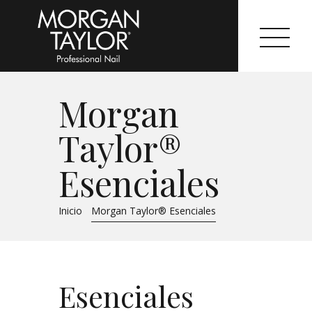
Morgan
Morgan Taylor®
Taylor®
Sistemas Profesionales
Esenciales
Cartas de Color
Inicio
Morgan Taylor® Esenciales
Catálogo
Colecciones
Esenciales
Tutoriales