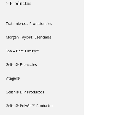
> Productos
Tratamientos Profesionales
Morgan Taylor® Esenciales
Spa – Bare Luxury™
Gelish® Esenciales
Vitagel®
Gelish® DIP Productos
Gelish® PolyGel™ Productos