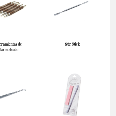
ramientas de
Stir Stick
armoleado