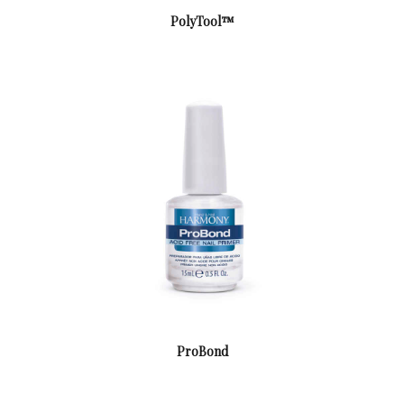
PolyTool™
ProBond