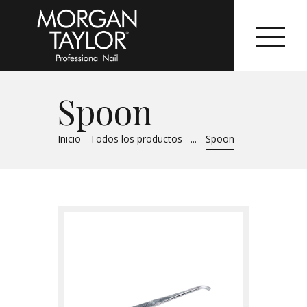
Spoon
Morgan Taylor®
Inicio
Todos los productos
...
Spoon
Sistemas Profesionales
Cartas de Color
Catálogo
Colecciones
Tutoriales