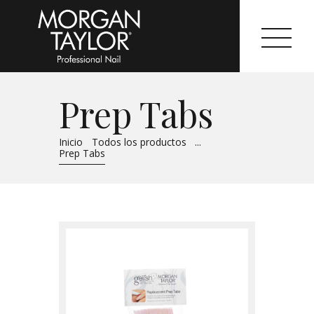
Prep Tabs
Morgan Taylor®
Inicio
Todos los productos
...
Prep Tabs
Sistemas Profesionales
Cartas de Color
Catálogo
Colecciones
Tutoriales