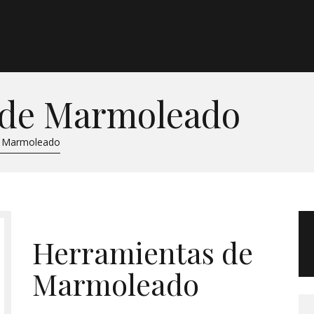
Morgan Taylor®
Sistemas Profesionales
 de Marmoleado
Cartas de Color
e Marmoleado
Catálogo
Colecciones
Herramientas de
Tutoriales
Marmoleado
Contacto