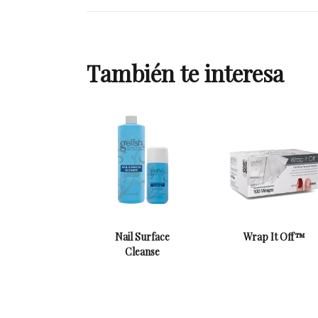
También te interesa
Nail Surface
Wrap It Off™
Cleanse