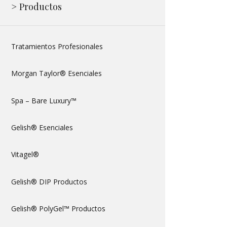
> Productos
Tratamientos Profesionales
Morgan Taylor® Esenciales
Spa – Bare Luxury™
Gelish® Esenciales
Vitagel®
Gelish® DIP Productos
Gelish® PolyGel™ Productos