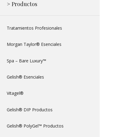
> Productos
Tratamientos Profesionales
Morgan Taylor® Esenciales
Spa – Bare Luxury™
Gelish® Esenciales
Vitagel®
Gelish® DIP Productos
Gelish® PolyGel™ Productos