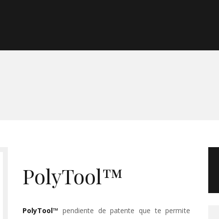
Morgan Taylor®
Sistemas Profesionales
Cartas de Color
Catálogo
Colecciones
PolyTool™
Tutoriales
PolyTool™
pendiente de patente que te permite
Contacto