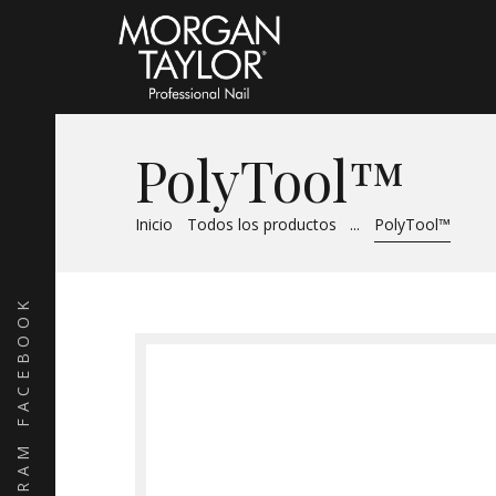
PolyTool™
Inicio
Todos los productos
...
PolyTool™
FACEBOOK