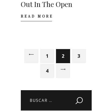
Out In The Open
READ MORE
Paginación
de entradas
<
PAGE
1
PAGE
2
PAGE
3
>
PAGE
4
Buscar: