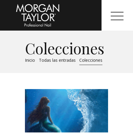
Colecciones
Morgan Taylor®
Inicio
Todas las entradas
Colecciones
Sistemas Profesionales
Cartas de Color
Catálogo
Colecciones
Tutoriales