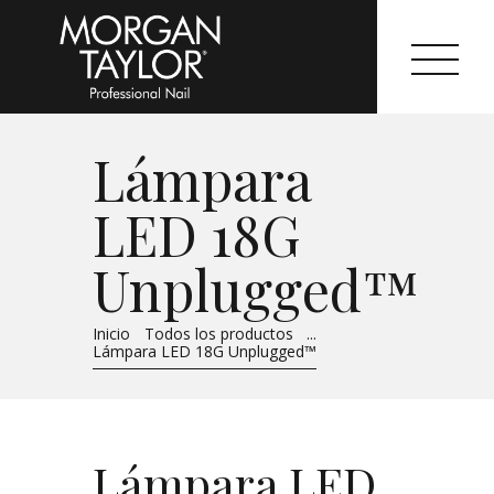
Lámpara
Morgan Taylor®
LED 18G
Sistemas Profesionales
Unplugged™
Cartas de Color
Inicio
Todos los productos
...
Catálogo
Lámpara LED 18G Unplugged™
Colecciones
Tutoriales
Lámpara LED