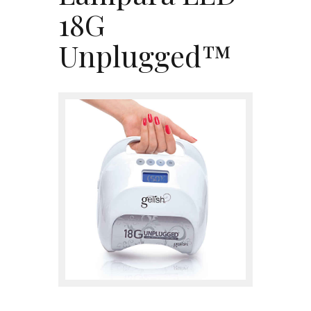
Contacto
18G
Unplugged™