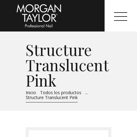
Structure
Morgan Taylor®
Translucent
Sistemas Profesionales
Pink
Cartas de Color
Inicio
Todos los productos
...
Catálogo
Structure Translucent Pink
Colecciones
Tutoriales