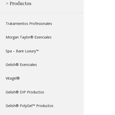
> Productos
Tratamientos Profesionales
Morgan Taylor® Esenciales
Spa – Bare Luxury™
Gelish® Esenciales
Vitagel®
Gelish® DIP Productos
Gelish® PolyGel™ Productos