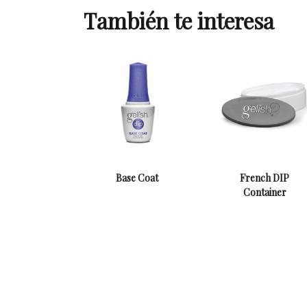
También te interesa
Base Coat
French DIP
Container