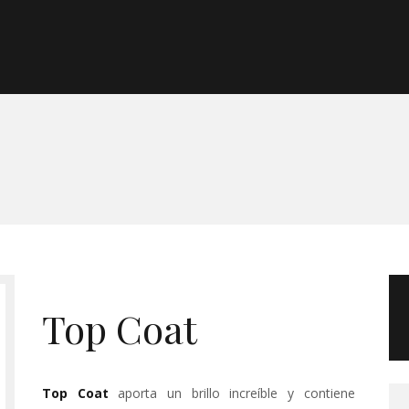
Morgan Taylor®
Sistemas Profesionales
Cartas de Color
Catálogo
Colecciones
Top Coat
Tutoriales
Top Coat
aporta un brillo increíble y contiene
Contacto