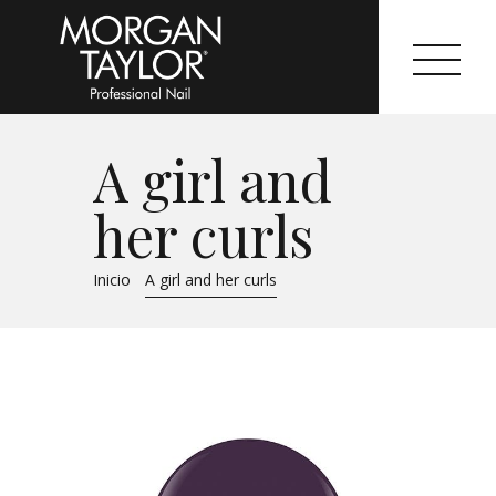
A girl and
Morgan Taylor®
her curls
Sistemas Profesionales
Inicio
A girl and her curls
Cartas de Color
Catálogo
Colecciones
Tutoriales