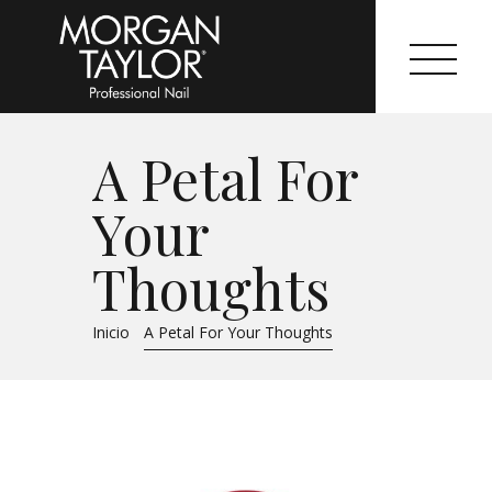
A Petal For
Morgan Taylor®
Your
Sistemas Profesionales
Thoughts
Cartas de Color
Inicio
A Petal For Your Thoughts
Catálogo
Colecciones
Tutoriales