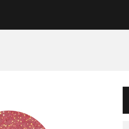
Morgan Taylor®
Sistemas Profesionales
Cartas de Color
Catálogo
Colecciones
Tutoriales
Contacto