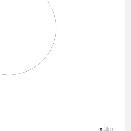
0
Likes