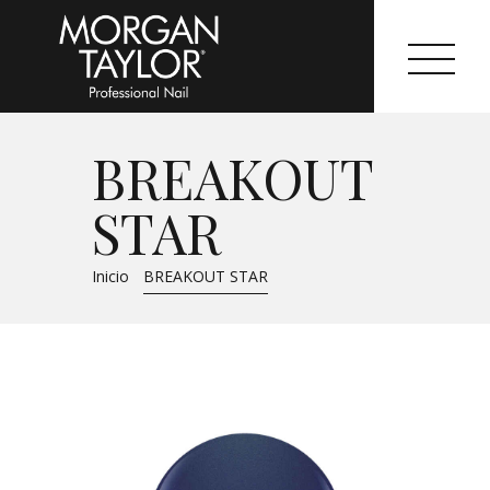
BREAKOUT
Morgan Taylor®
STAR
Sistemas Profesionales
Inicio
BREAKOUT STAR
Cartas de Color
Catálogo
Colecciones
Tutoriales