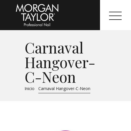
Carnaval
Morgan Taylor®
Hangover-
Sistemas Profesionales
C-Neon
Cartas de Color
Inicio
Carnaval Hangover-C-Neon
Catálogo
Colecciones
Tutoriales