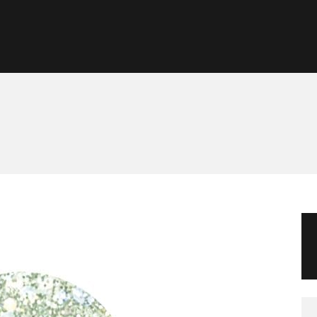
Morgan Taylor®
Sistemas Profesionales
Cartas de Color
Catálogo
Colecciones
Tutoriales
Contacto