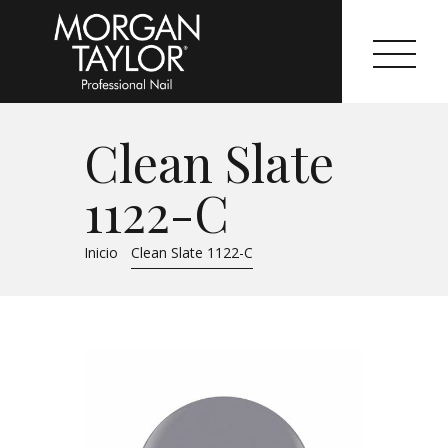
Clean Slate
Morgan Taylor®
1122-C
Sistemas Profesionales
Inicio
Clean Slate 1122-C
Cartas de Color
Catálogo
Colecciones
Tutoriales