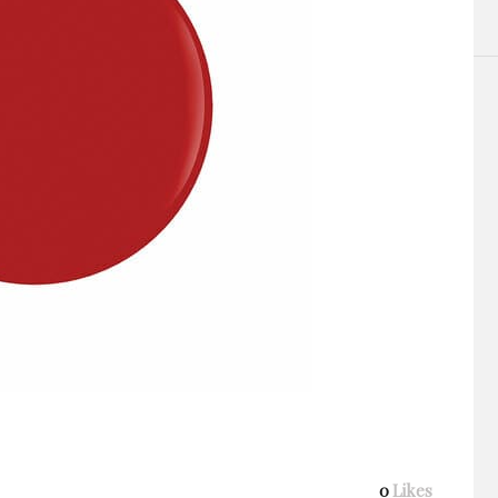
0
Likes