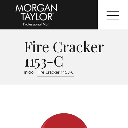
Fire Cracker
Morgan Taylor®
1153-C
Sistemas Profesionales
Inicio
Fire Cracker 1153-C
Cartas de Color
Catálogo
Colecciones
Tutoriales