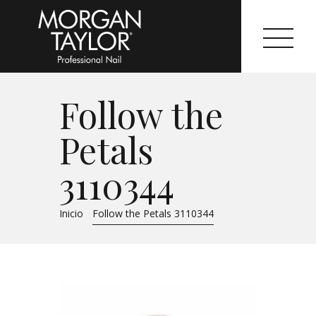
Follow the
Morgan Taylor®
Petals
Sistemas Profesionales
3110344
Cartas de Color
Inicio
Follow the Petals 3110344
Catálogo
Colecciones
Tutoriales