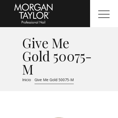
Give Me
Morgan Taylor®
Gold 50075-
Sistemas Profesionales
M
Cartas de Color
Inicio
Give Me Gold 50075-M
Catálogo
Colecciones
Tutoriales