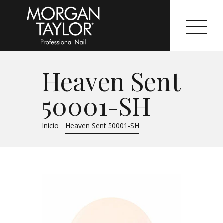
Heaven Sent
Morgan Taylor®
50001-SH
Sistemas Profesionales
Inicio
Heaven Sent 50001-SH
Cartas de Color
Catálogo
Colecciones
Tutoriales