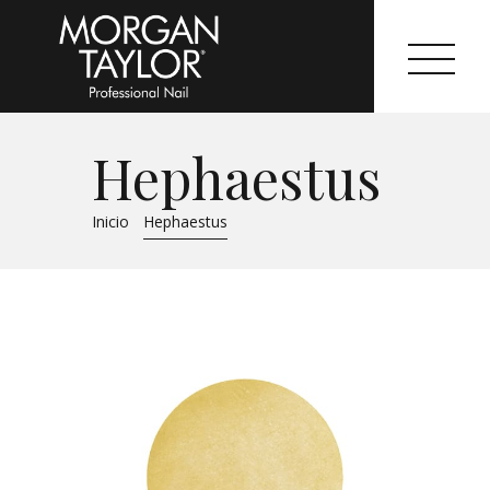
Hephaestus
Morgan Taylor®
Inicio
Hephaestus
Sistemas Profesionales
Cartas de Color
Catálogo
Colecciones
Tutoriales