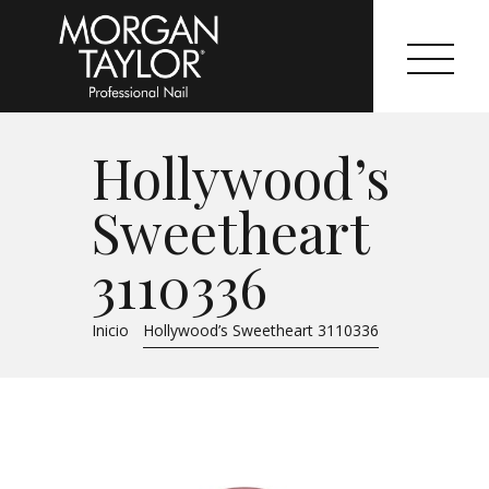
Hollywood’s
Morgan Taylor®
Sweetheart
Sistemas Profesionales
3110336
Cartas de Color
Inicio
Hollywood’s Sweetheart 3110336
Catálogo
Colecciones
Tutoriales