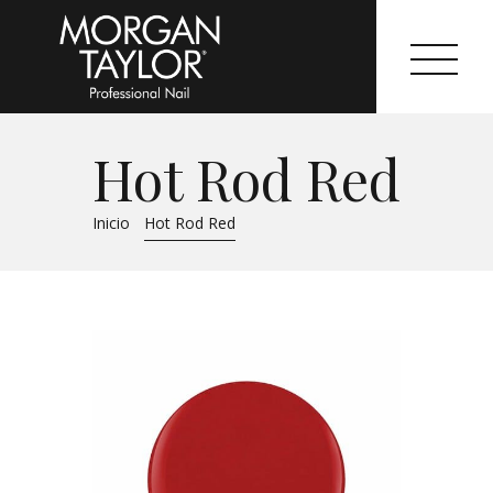
Hot Rod Red
Morgan Taylor®
Inicio
Hot Rod Red
Sistemas Profesionales
Cartas de Color
Catálogo
Colecciones
Tutoriales