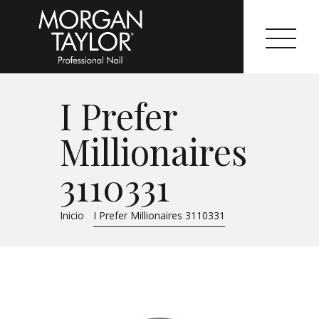
I Prefer
Morgan Taylor®
Millionaires
Sistemas Profesionales
3110331
Cartas de Color
Inicio
I Prefer Millionaires 3110331
Catálogo
Colecciones
Tutoriales