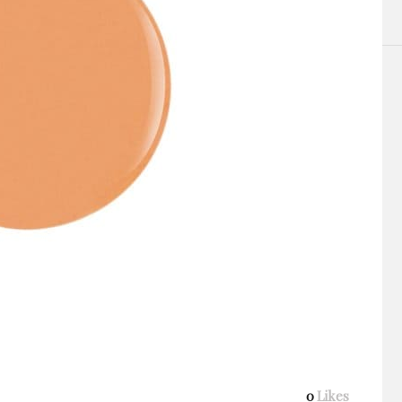
0
Likes