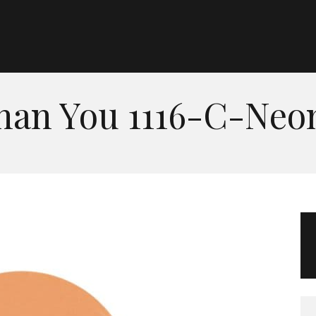
Morgan Taylor®
Sistemas Profesionales
Than You 1116-C-Neo
Cartas de Color
Catálogo
Colecciones
Tutoriales
Contacto