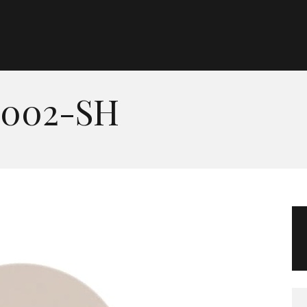
Morgan Taylor®
Sistemas Profesionales
0002-SH
Cartas de Color
Catálogo
Colecciones
Tutoriales
Contacto