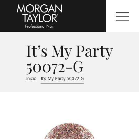
It’s My Party
Morgan Taylor®
50072-G
Sistemas Profesionales
Inicio
It’s My Party 50072-G
Cartas de Color
Catálogo
Colecciones
Tutoriales