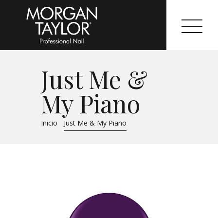
Just Me &
Morgan Taylor®
My Piano
Sistemas Profesionales
Inicio
Just Me & My Piano
Cartas de Color
Catálogo
Colecciones
Tutoriales