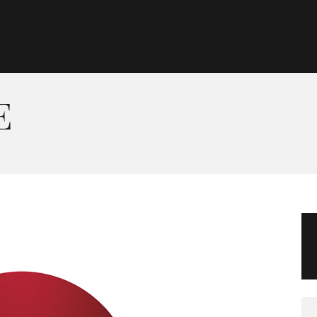
Morgan Taylor®
Sistemas Profesionales
E
Cartas de Color
Catálogo
Colecciones
Tutoriales
Contacto