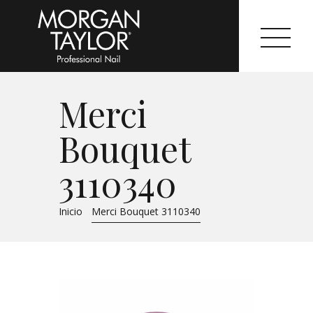
Merci
Morgan Taylor®
Bouquet
Sistemas Profesionales
3110340
Cartas de Color
Inicio
Merci Bouquet 3110340
Catálogo
Colecciones
Tutoriales