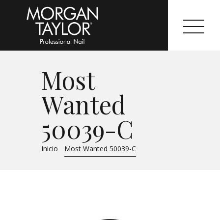
Most
Morgan Taylor®
Wanted
Sistemas Profesionales
50039-C
Cartas de Color
Inicio
Most Wanted 50039-C
Catálogo
Colecciones
Tutoriales