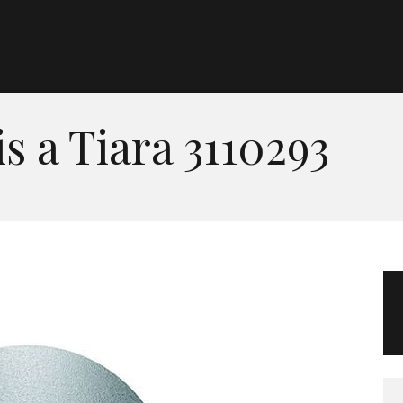
Morgan Taylor®
Sistemas Profesionales
s a Tiara 3110293
Cartas de Color
Catálogo
Colecciones
Tutoriales
Contacto