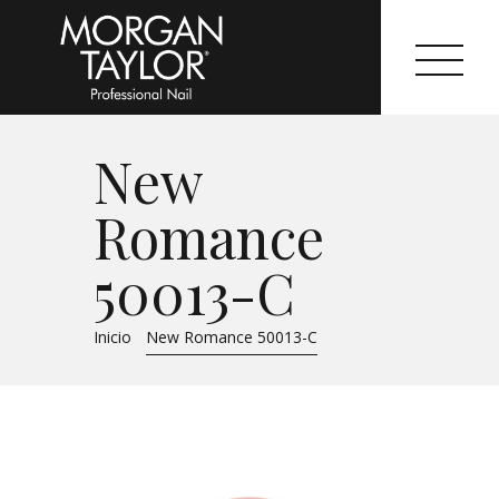
New
Morgan Taylor®
Romance
Sistemas Profesionales
50013-C
Cartas de Color
Inicio
New Romance 50013-C
Catálogo
Colecciones
Tutoriales