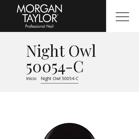
Night Owl
Morgan Taylor®
50054-C
Sistemas Profesionales
Inicio
Night Owl 50054-C
Cartas de Color
Catálogo
Colecciones
Tutoriales