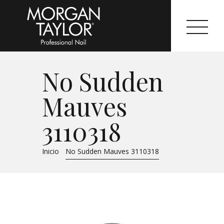
No Sudden
Morgan Taylor®
Mauves
Sistemas Profesionales
3110318
Cartas de Color
Inicio
No Sudden Mauves 3110318
Catálogo
Colecciones
Tutoriales