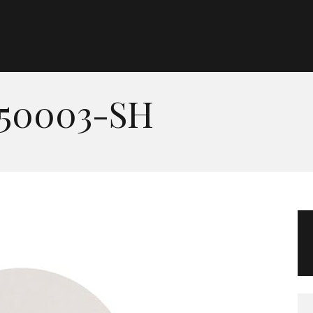
Morgan Taylor®
Sistemas Profesionales
 50003-SH
Cartas de Color
Catálogo
Colecciones
Tutoriales
Contacto