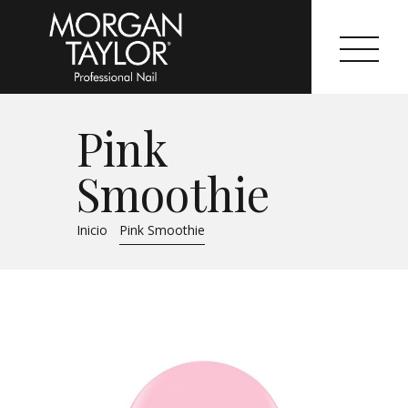
Pink
Morgan Taylor®
Smoothie
Sistemas Profesionales
Inicio
Pink Smoothie
Cartas de Color
Catálogo
Colecciones
Tutoriales