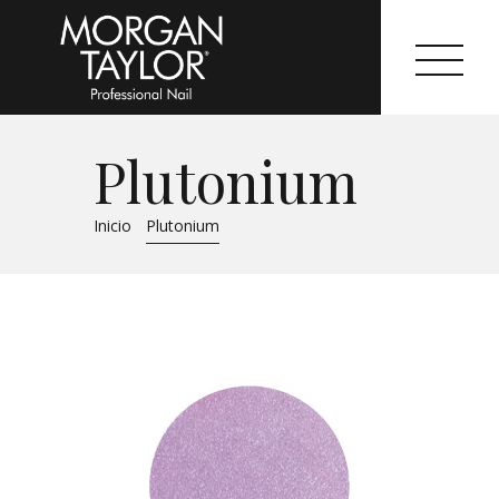
Plutonium
Morgan Taylor®
Inicio
Plutonium
Sistemas Profesionales
Cartas de Color
Catálogo
Colecciones
Tutoriales