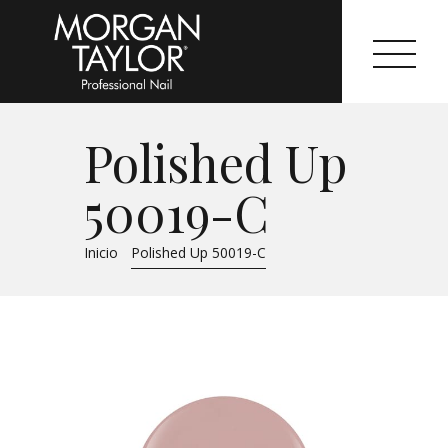
Polished Up
Morgan Taylor®
50019-C
Sistemas Profesionales
Inicio
Polished Up 50019-C
Cartas de Color
Catálogo
Colecciones
Tutoriales